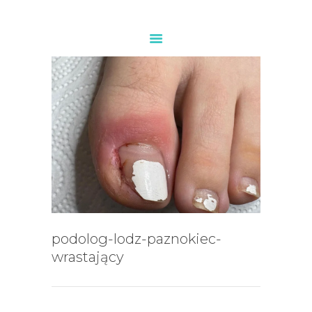
PODOLOG ŁÓDŹ
O NAS
USŁUGI
CENNIK
KONTAKT
podolog-lodz-paznokiec-
wrastający