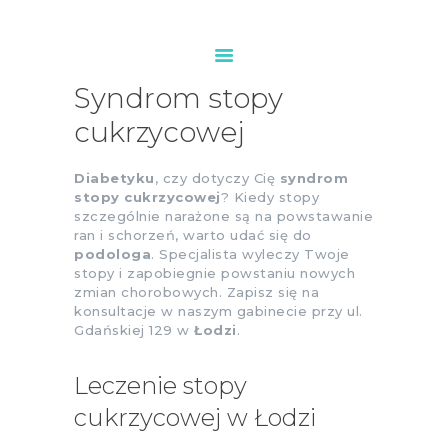
Syndrom stopy
cukrzycowej
PODOLOG ŁÓDŹ
O NAS
Diabetyku
, czy dotyczy Cię
syndrom
USŁUGI
stopy
cukrzycowej
? Kiedy stopy
szczególnie narażone są na powstawanie
CENNIK
ran i schorzeń, warto udać się do
KONTAKT
podologa
. Specjalista wyleczy Twoje
stopy i zapobiegnie powstaniu nowych
zmian chorobowych. Zapisz się na
konsultacje w naszym gabinecie przy ul.
Gdańskiej 129 w
Łodzi
.
Leczenie stopy
cukrzycowej w Łodzi