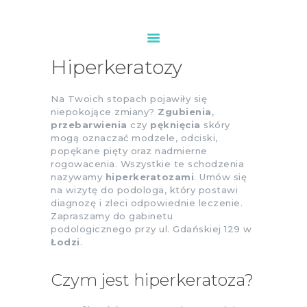
Hiperkeratozy
PODOLOG ŁÓDŹ
Na Twoich stopach pojawiły się
O NAS
niepokojące zmiany?
Zgubienia
,
przebarwienia
czy
pęknięcia
skóry
USŁUGI
mogą oznaczać modzele, odciski,
CENNIK
popękane pięty oraz nadmierne
rogowacenia. Wszystkie te schodzenia
KONTAKT
nazywamy
hiperkeratozami
. Umów się
na wizytę do podologa, który postawi
diagnozę i zleci odpowiednie leczenie.
Zapraszamy do gabinetu
podologicznego przy ul. Gdańskiej 129 w
Łodzi
.
Czym jest hiperkeratoza?