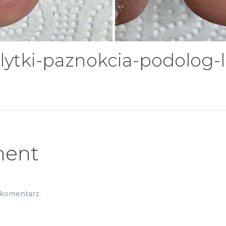
lytki-paznokcia-podolog-l
ment
 komentarz.