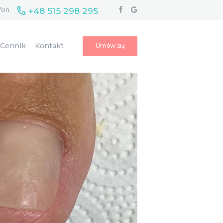
+48 515 298 295
fon
Cennik
Kontakt
Umów się