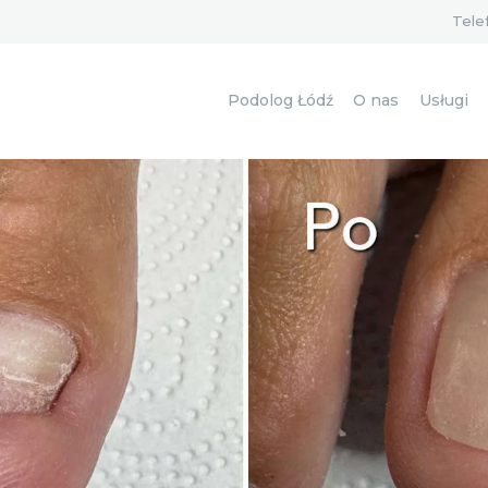
PODOLOG ŁÓDŹ
Tele
O NAS
Podolog Łódź
O nas
Usługi
USŁUGI
CENNIK
KONTAKT