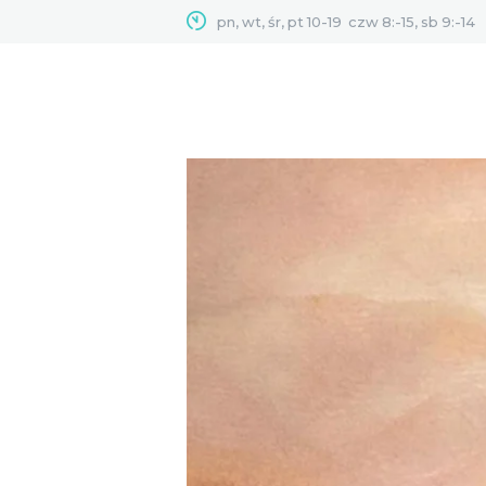
pn, wt, śr, pt 10-19
czw 8:-15, sb 9:-14