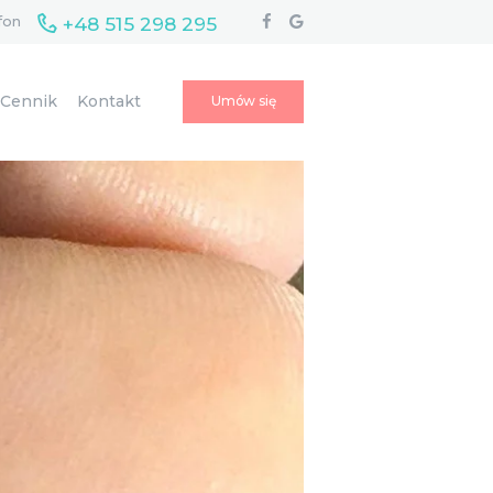
+48 515 298 295
fon
Cennik
Kontakt
Umów się