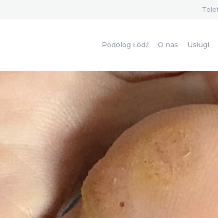
PODOLOG ŁÓDŹ
Tele
O NAS
Podolog Łódź
O nas
Usługi
USŁUGI
CENNIK
KONTAKT